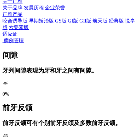
关于正雅
关于品牌
发展历程
企业荣誉
正雅产品
咬合诱导版
早期矫治版
GS版
GI版
GII版
航天版
经典版
悦享
版
六要素版
适应证
病例管理
间隙
牙列间隙表现为牙和牙之间有间隙。
0%
前牙反颌
前牙反颌可有个别前牙反颌及多数前牙反颌。