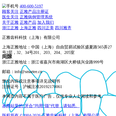
400-600-5197
顾客关注
正雅产品注册证
医生关注
正雅病例管理系统
关于正雅
正雅产品
加入我们
浙江正雅
上海正雅
四川正美
四川雅齐
正雅齿科科技（上海）有限公司
上海正雅地址：中国（上海）自由贸易试验区盛夏路565弄27
号2层，32、34号201、203、204、205室
间隙
浙江正雅地址：浙江省嘉兴市南湖区大桥镇兴业路999号
邮箱：info@smartee.cn
禁忌内容或注意事项详见说明书
注册证号：沪械注准20192170061
本网页内容不属于医疗广告，仅供专业人士阅读和参考。
本网站里的“牙合”均用“颌”代替，请知悉。
版权所有 ©2004-2026 正雅齿科科技（上海）有限公司